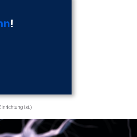
nn
!
nrichtung ist.)